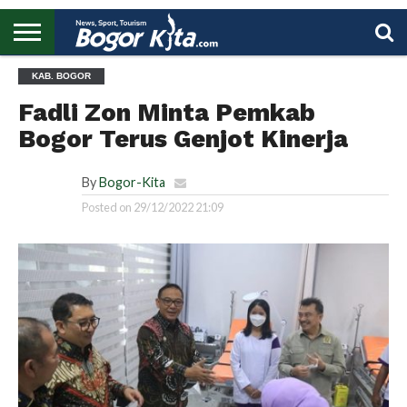
HOME
KAB. BOGOR
BOGOR
REGIONAL
NASIONAL
PENDIDIKAN
WISATA
OLAHRAGA
LAPORAN
PROFIL
UTAMA
Fadli Zon Minta Pemkab
Bogor Terus Genjot Kinerja
By
Bogor-Kita
Posted on
29/12/2022 21:09