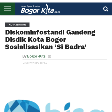
HOME
BOGOR
REGIONAL
NASIONAL
PENDIDIKAN
WISATA
OLAHRAGA
LAPORAN
PROFIL
UTAMA
KOTA BOGOR
Diskominfostandi Gandeng
Disdik Kota Bogor
Sosialisasikan ‘Si Badra’
By
Bogor-Kita
23/02/2019 10:47