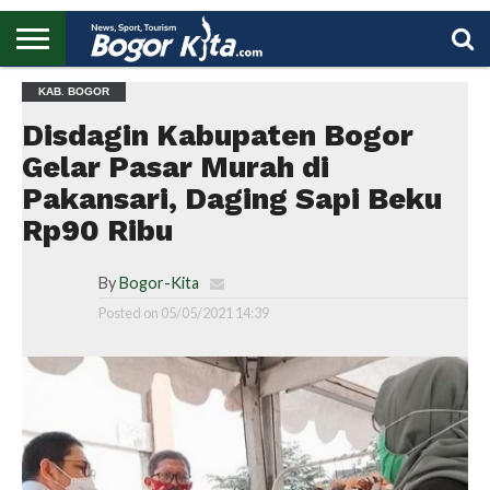
HOME
KAB. BOGOR
BOGOR
REGIONAL
NASIONAL
PENDIDIKAN
WISATA
OLAHRAGA
LAPORAN
PROFIL
UTAMA
Disdagin Kabupaten Bogor
Gelar Pasar Murah di
Pakansari, Daging Sapi Beku
Rp90 Ribu
By
Bogor-Kita
Posted on
05/05/2021 14:39