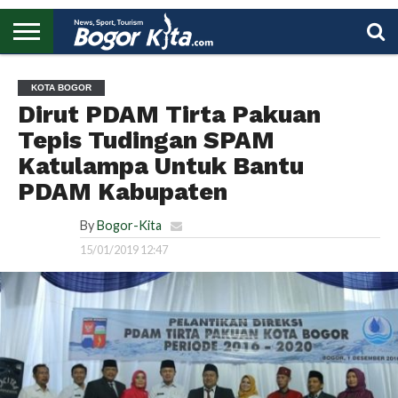
HOME
BOGOR
REGIONAL
NASIONAL
PENDIDIKAN
WISATA
OLAHRAGA
LAPORAN
PROFIL
UTAMA
KOTA BOGOR
Dirut PDAM Tirta Pakuan
Tepis Tudingan SPAM
Katulampa Untuk Bantu
PDAM Kabupaten
By
Bogor-Kita
15/01/2019 12:47