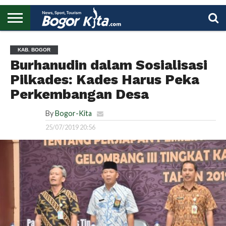
HOME
BOGOR
REGIONAL
NASIONAL
PENDIDIKAN
WISATA
OLAHRAGA
LAPORAN
PROFIL
UTAMA
KAB. BOGOR
Burhanudin dalam Sosialisasi
Pilkades: Kades Harus Peka
Perkembangan Desa
By
Bogor-Kita
25/07/2019 20:56