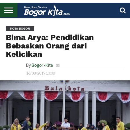
HOME
BOGOR
REGIONAL
NASIONAL
PENDIDIKAN
WISATA
OLAHRAGA
LAPORAN
PROFIL
UTAMA
KOTA BOGOR
Bima Arya: Pendidikan
Bebaskan Orang dari
Kelicikan
By
Bogor-Kita
16/08/2019 13:08