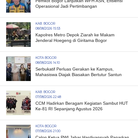
Pemkot Bogor Lanjutkan WFH ASN, Efisiensi
Operasional Jadi Pertimbangan
KAB. BOGOR
08/08/2026 15:53
Kapolres Metro Depok Ziarah ke Makam
Jenderal Hoegeng di Giritama Bogor
KOTA BOGOR
08/08/2026 14:10
Serbukatif Perluas Gerakan ke Kampus,
Mahasiswa Diajak Biasakan Bertutur Santun
KAB. BOGOR
07/08/2026 22:48
CCM Hadirkan Beragam Kegiatan Sambut HUT
Ke-81 RI Sepanjang Agustus 2026
KOTA BOGOR
07/08/2026 21:00
Calon Ketua PWI Jabar Hardiyansyah Paparkan