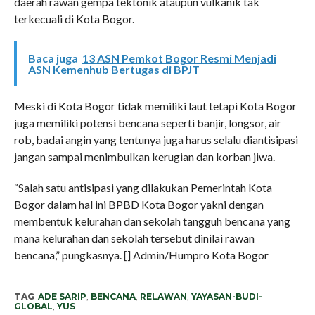
daerah rawan gempa tektonik ataupun vulkanik tak
terkecuali di Kota Bogor.
Baca juga
13 ASN Pemkot Bogor Resmi Menjadi
ASN Kemenhub Bertugas di BPJT
Meski di Kota Bogor tidak memiliki laut tetapi Kota Bogor
juga memiliki potensi bencana seperti banjir, longsor, air
rob, badai angin yang tentunya juga harus selalu diantisipasi
jangan sampai menimbulkan kerugian dan korban jiwa.
“Salah satu antisipasi yang dilakukan Pemerintah Kota
Bogor dalam hal ini BPBD Kota Bogor yakni dengan
membentuk kelurahan dan sekolah tangguh bencana yang
mana kelurahan dan sekolah tersebut dinilai rawan
bencana,” pungkasnya. [] Admin/Humpro Kota Bogor
TAG
ADE SARIP
,
BENCANA
,
RELAWAN
,
YAYASAN-BUDI-
GLOBAL
,
YUS