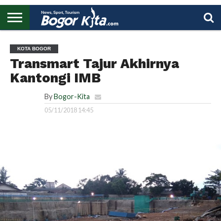
HOME
BOGOR
REGIONAL
NASIONAL
PENDIDIKAN
WISATA
OLAHRAGA
LAPORAN
PROFIL
UTAMA
KOTA BOGOR
Transmart Tajur Akhirnya
Kantongi IMB
By
Bogor-Kita
05/11/2018 14:45