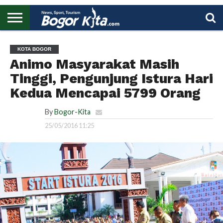
HOME
BOGOR
REGIONAL
NASIONAL
PENDIDIKAN
WISATA
OLAHRAGA
LAPORAN
PROFIL
UTAMA
KOTA BOGOR
Animo Masyarakat Masih
Tinggi, Pengunjung Istura Hari
Kedua Mencapai 5799 Orang
By
Bogor-Kita
25/05/2016 11:25