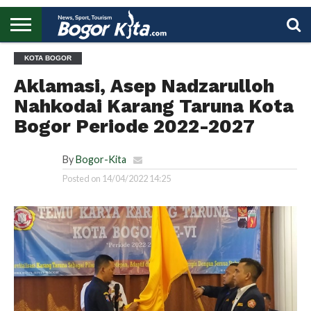
HOME
KOTA BOGOR
BOGOR
REGIONAL
NASIONAL
PENDIDIKAN
WISATA
OLAHRAGA
LAPORAN
PROFIL
UTAMA
Aklamasi, Asep Nadzarulloh
Nahkodai Karang Taruna Kota
Bogor Periode 2022-2027
By
Bogor-Kita
Posted on
14/04/2022 14:25