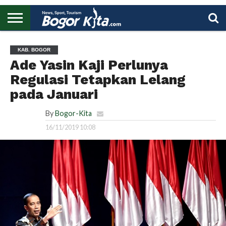
HOME
BOGOR
REGIONAL
NASIONAL
PENDIDIKAN
WISATA
OLAHRAGA
LAPORAN
PROFIL
UTAMA
KAB. BOGOR
Ade Yasin Kaji Perlunya
Regulasi Tetapkan Lelang
pada Januari
By
Bogor-Kita
16/11/2019 10:08