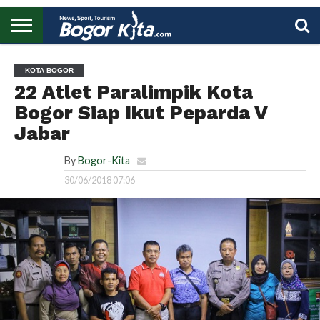
HOME
BOGOR
REGIONAL
NASIONAL
PENDIDIKAN
WISATA
OLAHRAGA
LAPORAN
PROFIL
UTAMA
KOTA BOGOR
22 Atlet Paralimpik Kota
Bogor Siap Ikut Peparda V
Jabar
By
Bogor-Kita
30/06/2018 07:06