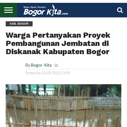
HOME
KAB. BOGOR
BOGOR
REGIONAL
NASIONAL
PENDIDIKAN
WISATA
OLAHRAGA
LAPORAN
PROFIL
UTAMA
Warga Pertanyakan Proyek
Pembangunan Jembatan di
Diskanak Kabupaten Bogor
By
Bogor-Kita
Posted on
25/09/2022 13:50