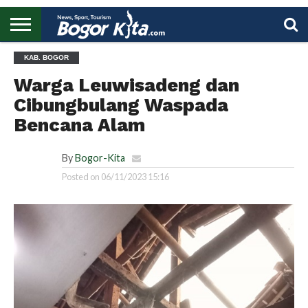
HOME
KAB. BOGOR
BOGOR
REGIONAL
NASIONAL
PENDIDIKAN
WISATA
OLAHRAGA
LAPORAN
PROFIL
UTAMA
Warga Leuwisadeng dan
Cibungbulang Waspada
Bencana Alam
By
Bogor-Kita
Posted on
06/11/2023 15:16