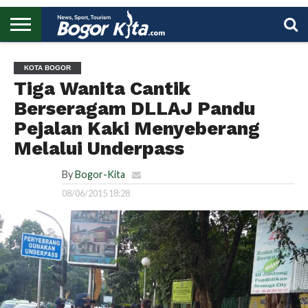
HOME
BOGOR
REGIONAL
NASIONAL
PENDIDIKAN
WISATA
OLAHRAGA
LAPORAN
PROFIL
UTAMA
KOTA BOGOR
Tiga Wanita Cantik
Berseragam DLLAJ Pandu
Pejalan Kaki Menyeberang
Melalui Underpass
By
Bogor-Kita
08/06/2015 18:28