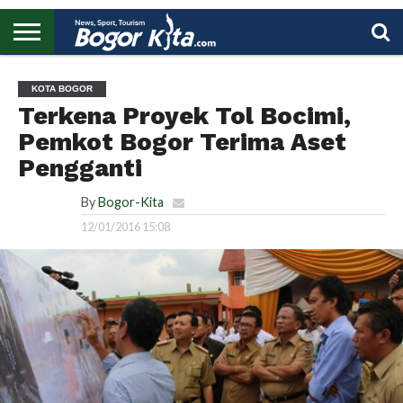
HOME
BOGOR
REGIONAL
NASIONAL
PENDIDIKAN
WISATA
OLAHRAGA
LAPORAN
PROFIL
UTAMA
KOTA BOGOR
Terkena Proyek Tol Bocimi,
Pemkot Bogor Terima Aset
Pengganti
By
Bogor-Kita
12/01/2016 15:08