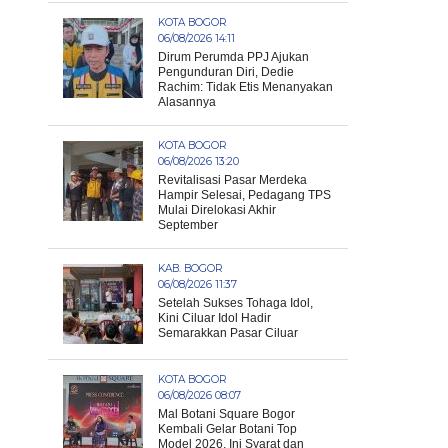
KOTA BOGOR
06/08/2026 14:11
Dirum Perumda PPJ Ajukan
Pengunduran Diri, Dedie
Rachim: Tidak Etis Menanyakan
Alasannya
KOTA BOGOR
06/08/2026 13:20
Revitalisasi Pasar Merdeka
Hampir Selesai, Pedagang TPS
Mulai Direlokasi Akhir
September
KAB. BOGOR
06/08/2026 11:37
Setelah Sukses Tohaga Idol,
Kini Ciluar Idol Hadir
Semarakkan Pasar Ciluar
KOTA BOGOR
06/08/2026 08:07
Mal Botani Square Bogor
Kembali Gelar Botani Top
Model 2026, Ini Syarat dan