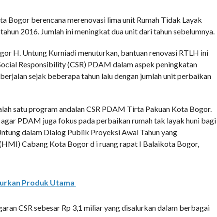
COMMENTS
Bogor berencana merenovasi lima unit Rumah Tidak Layak
ahun 2016. Jumlah ini meningkat dua unit dari tahun sebelumnya.
r H. Untung Kurniadi menuturkan, bantuan renovasi RTLH ini
ocial Responsibility (CSR) PDAM dalam aspek peningkatan
berjalan sejak beberapa tahun lalu dengan jumlah unit perbaikan
salah satu program andalan CSR PDAM Tirta Pakuan Kota Bogor.
 agar PDAM juga fokus pada perbaikan rumah tak layak huni bagi
ntung dalam Dialog Publik Proyeksi Awal Tahun yang
HMI) Cabang Kota Bogor d i ruang rapat I Balaikota Bogor,
ncurkan Produk Utama
garan CSR sebesar Rp 3,1 miliar yang disalurkan dalam berbagai