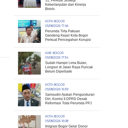
51, Perkuat Strategi
Keberlanjutan dan Kinerja
Bisnis
KOTA BOGOR
05/08/2026 17:46
Perumda Tirta Pakuan
Gandeng Kejari Kota Bogor
Perkuat Pencegahan Korupsi
KAB. BOGOR
05/08/2026 17:34
Sudah Hampir Lima Bulan,
Longsor di Jalan Raya Puncak
Belum Diperbaiki
KOTA BOGOR
05/08/2026 16:39
Samsudin Ajukan Pengunduran
Diri, Komisi II DPRD Desak
Reformasi Total Perumda PPJ
KOTA BOGOR
05/08/2026 16:08
Imigrasi Bogor Gelar Donor