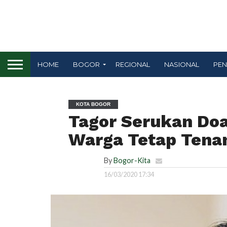
HOME
BOGOR
REGIONAL
NASIONAL
PEN
KOTA BOGOR
Tagor Serukan Do
Warga Tetap Tena
By
Bogor-Kita
16/03/2020 17:34