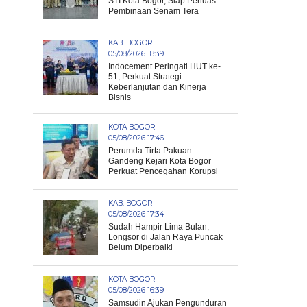
STI Kota Bogor, Siap Perluas
Pembinaan Senam Tera
KAB. BOGOR
05/08/2026 18:39
Indocement Peringati HUT ke-
51, Perkuat Strategi
Keberlanjutan dan Kinerja
Bisnis
KOTA BOGOR
05/08/2026 17:46
Perumda Tirta Pakuan
Gandeng Kejari Kota Bogor
Perkuat Pencegahan Korupsi
KAB. BOGOR
05/08/2026 17:34
Sudah Hampir Lima Bulan,
Longsor di Jalan Raya Puncak
Belum Diperbaiki
KOTA BOGOR
05/08/2026 16:39
Samsudin Ajukan Pengunduran