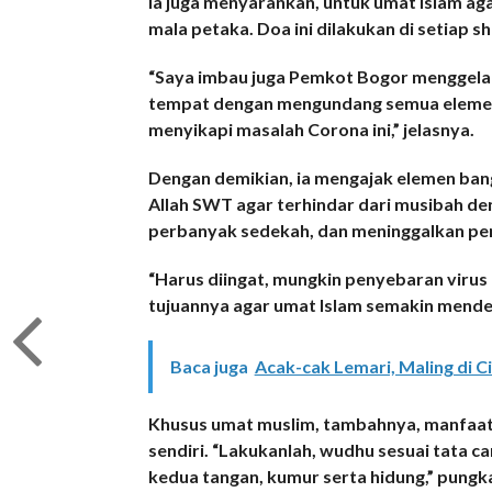
Ia juga menyarankan, untuk umat Islam ag
mala petaka. Doa ini dilakukan di setiap sh
“Saya imbau juga Pemkot Bogor menggelar
tempat dengan mengundang semua elemen
menyikapi masalah Corona ini,” jelasnya.
Dengan demikian, ia mengajak elemen ban
Allah SWT agar terhindar dari musibah d
perbanyak sedekah, dan meninggalkan p
“Harus diingat, mungkin penyebaran virus
tujuannya agar umat Islam semakin mende
Baca juga
Acak-cak Lemari, Maling di 
Khusus umat muslim, tambahnya, manfaatk
sendiri. “Lakukanlah, wudhu sesuai tata 
kedua tangan, kumur serta hidung,” pungka