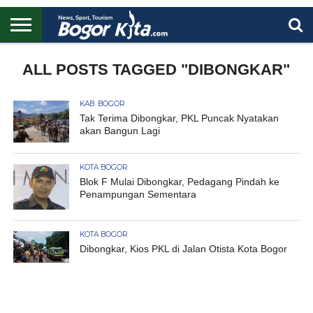
HOME
BOGOR
REGIONAL
NASIONAL
PENDIDIKAN
WISATA
OLAHRAGA
LAPORAN
PROFIL
ALL POSTS TAGGED "DIBONGKAR"
UTAMA
KAB. BOGOR
Tak Terima Dibongkar, PKL Puncak Nyatakan
akan Bangun Lagi
KOTA BOGOR
Blok F Mulai Dibongkar, Pedagang Pindah ke
Penampungan Sementara
KOTA BOGOR
Dibongkar, Kios PKL di Jalan Otista Kota Bogor