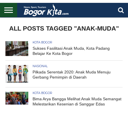
HOME
BOGOR
REGIONAL
NASIONAL
PENDIDIKAN
WISATA
OLAHRAGA
LAPORAN
PROFIL
ALL POSTS TAGGED "ANAK-MUDA"
UTAMA
KOTA BOGOR
Sukses Fasilitasi Anak Muda, Kota Padang
Belajar Ke Kota Bogor
NASIONAL
Pilkada Serentak 2020: Anak Muda Menuju
Gerbang Pemimpin di Daerah
KOTA BOGOR
Bima Arya Bangga Melihat Anak Muda Semangat
Melestarikan Kesenian di Sanggar Edas