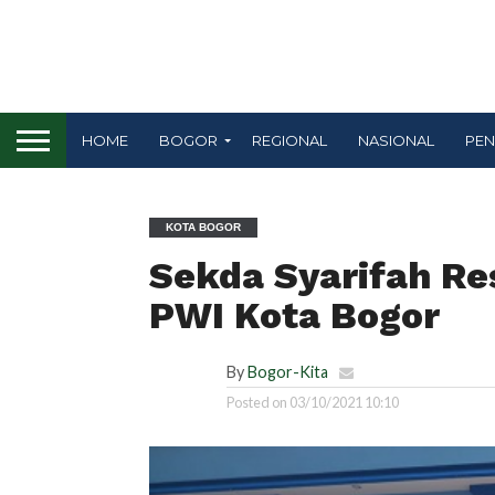
HOME
BOGOR
REGIONAL
NASIONAL
PEN
KOTA BOGOR
Sekda Syarifah R
PWI Kota Bogor
By
Bogor-Kita
Posted on
03/10/2021 10:10