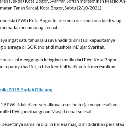
rah (Sekda) Kota Bogor, Syarifah Sofiah meresmikan Masjid An-
matan Tanah Sareal, Kota Bogor, Sabtu (2/10/2021).
onesia (PWI) Kota Bogor ini bermula dari mushola kecil yang
agi memadai menampung jamaah.
aya ingat satu tahun lalu saya hadir di sini tapi kapasitasnya
olahraga di GOR sholat di mushola ini,” ujar Syarifah.
rbatas ini menggugah keinginan mulia dari PWI Kota Bogor
tepatnya hari ini, ia bisa kembali hadir untuk meresmikan
ilu 2019, Sudah Dilelang
-19 PWI tidak diam, sebaliknya terus bekerja menyelesaikan
imiliki PWI, pembangunan Masjid cepat selesai.
epertinya nama ini dipilih karena masjid ini didirikan pers atau