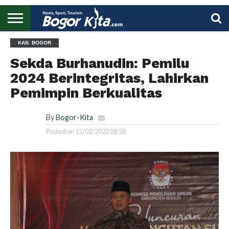
HOME
KAB. BOGOR
BOGOR
REGIONAL
NASIONAL
PENDIDIKAN
WISATA
OLAHRAGA
LAPORAN
PROFIL
UTAMA
Sekda Burhanudin: Pemilu
2024 Berintegritas, Lahirkan
Pemimpin Berkualitas
By
Bogor-Kita
Posted on
15/02/2022 08:58