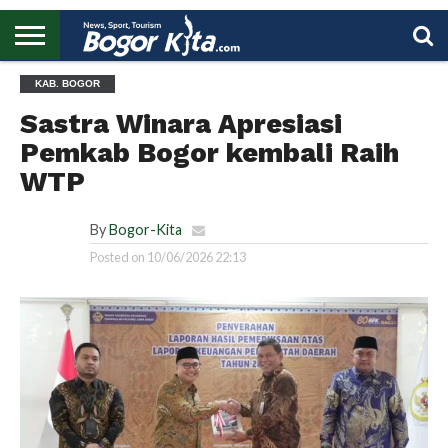
HOME
KAB. BOGOR
BOGOR
REGIONAL
NASIONAL
PENDIDIKAN
WISATA
OLAHRAGA
LAPORAN
PROFIL
UTAMA
Sastra Winara Apresiasi
Pemkab Bogor kembali Raih
WTP
By
Bogor-Kita
Posted on
10/06/2026 22:13