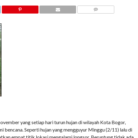
COMMENTS
ber yang setiap hari turun hujan di wilayah Kota Bogor,
i bencana. Seperti hujan yang mengguyur Minggu (2/11) lalu di
kan empat titik lokasi mengalami longsor. Beruntung tidak ada