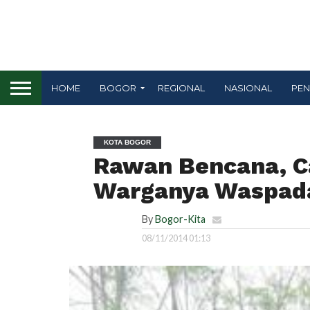
HOME
BOGOR
REGIONAL
NASIONAL
PEN
KOTA BOGOR
Rawan Bencana, C
Warganya Waspad
By
Bogor-Kita
08/11/2014 01:13