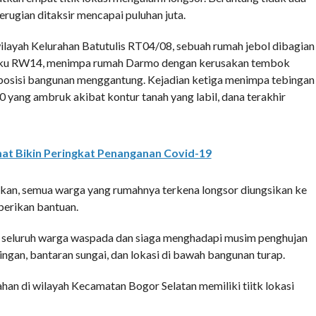
rugian ditaksir mencapai puluhan juta.
wilayah Kelurahan Batutulis RT04/08, sebuah rumah jebol dibagian
ipaku RW14, menimpa rumah Darmo dengan kerusakan tembok
 posisi bangunan menggantung. Kejadian ketiga menimpa tebingan
 yang ambruk akibat kontur tanah yang labil, dana terakhir
at Bikin Peringkat Penanganan Covid-19
kan, semua warga yang rumahnya terkena longsor diungsikan ke
berikan bantuan.
r seluruh warga waspada dan siaga menghadapi musim penghujan
ingan, bantaran sungai, dan lokasi di bawah bangunan turap.
ahan di wilayah Kecamatan Bogor Selatan memiliki tiitk lokasi