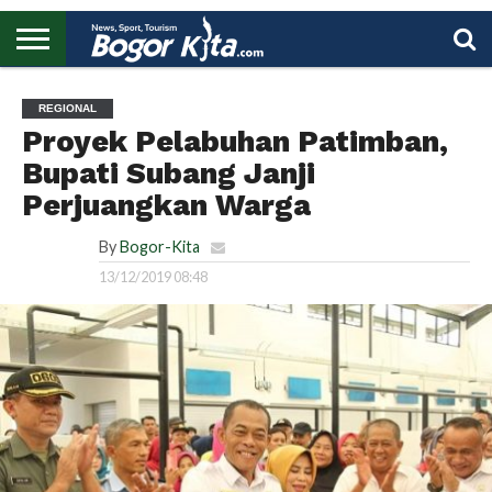
HOME
BOGOR
REGIONAL
NASIONAL
PENDIDIKAN
WISATA
OLAHRAGA
LAPORAN
PROFIL
UTAMA
REGIONAL
Proyek Pelabuhan Patimban,
Bupati Subang Janji
Perjuangkan Warga
By
Bogor-Kita
13/12/2019 08:48