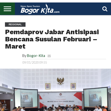
HOME
BOGOR
REGIONAL
NASIONAL
PENDIDIKAN
WISATA
OLAHRAGA
LAPORAN
PROFIL
UTAMA
REGIONAL
Pemdaprov Jabar Antisipasi
Bencana Susulan Februari –
Maret
By
Bogor-Kita
09/01/2020 09:55