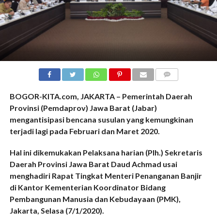
COMMENTS
BOGOR-KITA.com,
JAKARTA
–
Pemerintah Daerah
Provinsi (Pemdaprov) Jawa Barat (Jabar)
mengantisipasi bencana susulan yang kemungkinan
terjadi lagi pada Februari dan Maret 2020.
Hal ini dikemukakan
P
elaksana harian (P
lh.
)
Sekretaris
Daerah Provinsi Jawa Barat Daud Achmad
usai
menghadiri Rapat Tingkat Menteri Penanganan Banjir
di
K
antor Kementerian Koordinator Bidang
Pembangunan Manusia dan Kebudayaan (PMK),
Jakarta, Selasa (7/1/20
20
).