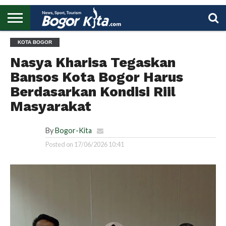
HOME
KOTA BOGOR
BOGOR
REGIONAL
NASIONAL
PENDIDIKAN
WISATA
OLAHRAGA
LAPORAN
PROFIL
UTAMA
Nasya Kharisa Tegaskan
Bansos Kota Bogor Harus
Berdasarkan Kondisi Riil
Masyarakat
By
Bogor-Kita
Posted on
17/06/2026 10:41