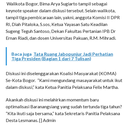
Walikota Bogor, Bima Arya Sugiarto tampil sebagai
keynote speaker dalam diskusi tersebut. Selain walikota,
tampil tiga pembicaraan lain, yakni, anggota Komisi II DPR
RI, Diah Pitaloka, S.sos, Ketua Yayasan Satu Keadilan
Sugeng Teguh Santoso, Dekan Fakultas Pertanian IPB Dr
Ernan Riadi, dan dosen Universitas Pakuan, R.M. Mihradi.
Baca juga
Tata Ruang Jabopunjur Jadi Perhatian
Tiga Presiden (Bagian 1 dari 7 Tulisan)
Diskusi ini diselenggarakan Koalisi Masyarakat (KOMA)
Se-Kota Bogor. “Kami mengundang masayarakat untuk ikut
dalam diskusi,” kata Ketua Panitia Pelaksana Felix Martha.
Akankah diskusi ini melahirkan momentum baru
optimalisasi Baranangsiang yang sudah tertunda tiga tahun?
“Kita ikuti saja bersama,” kata Sekretaris Panitia Pelaksana
Desta Lesmanas. [] Admin