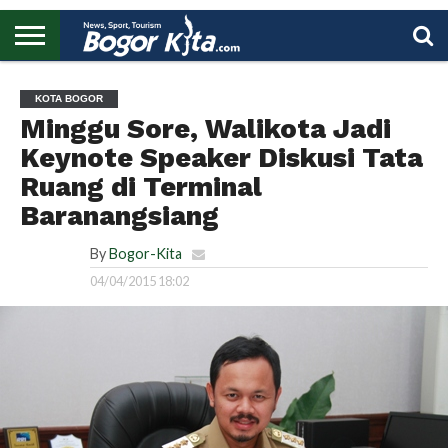
HOME
BOGOR
REGIONAL
NASIONAL
PENDIDIKAN
WISATA
OLAHRAGA
LAPORAN
PROFIL
UTAMA
KOTA BOGOR
Minggu Sore, Walikota Jadi
Keynote Speaker Diskusi Tata
Ruang di Terminal
Baranangsiang
By
Bogor-Kita
04/04/2015 18:02