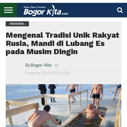
HOME
NASIONAL
BOGOR
REGIONAL
NASIONAL
PENDIDIKAN
WISATA
OLAHRAGA
LAPORAN
PROFIL
UTAMA
Mengenal Tradisi Unik Rakyat
Rusia, Mandi di Lubang Es
pada Musim Dingin
By
Bogor-Kita
Posted on
21/01/2025 22:00