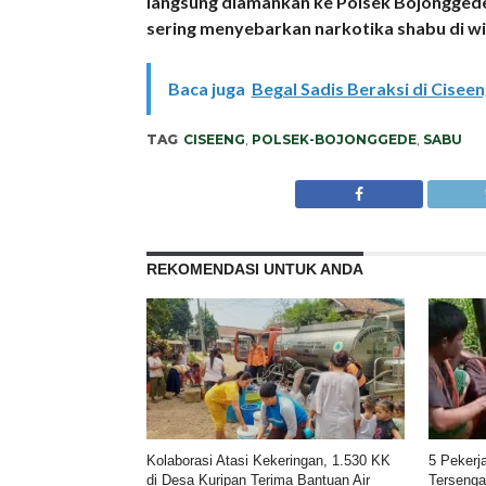
langsung diamankan ke Polsek Bojonggede g
sering menyebarkan narkotika shabu di wi
Baca juga
Begal Sadis Beraksi di Cise
TAG
CISEENG
,
POLSEK-BOJONGGEDE
,
SABU
REKOMENDASI UNTUK ANDA
Kolaborasi Atasi Kekeringan, 1.530 KK
5 Pekerja
di Desa Kuripan Terima Bantuan Air
Tersengat