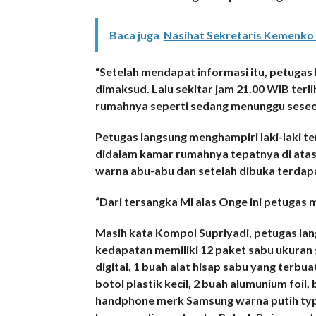
Baca juga
Nasihat Sekretaris Kemenko M
“Setelah mendapat informasi itu, petuga
dimaksud. Lalu sekitar jam 21.00 WIB terli
rumahnya seperti sedang menunggu seseo
Petugas langsung menghampiri laki-laki 
didalam kamar rumahnya tepatnya di atas
warna abu-abu dan setelah dibuka terdapa
“Dari tersangka MI alas Onge ini petugas 
Masih kata Kompol Supriyadi, petugas l
kedapatan memiliki 12 paket sabu ukuran 
digital, 1 buah alat hisap sabu yang terbua
botol plastik kecil, 2 buah alumunium foil, 
handphone merk Samsung warna putih type