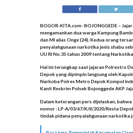
BOGOR-KITA.com- BOJONGGEDE – Jajaran
mengamankan dua warga Kampung Bambu Kun
dan MI alias Onge (24). Kedua orang tersa
penyalahgunaan narkotika jenis shabu seba
UU RI No.35 tahun 2009 tentang Narkotika
Hal ini terungkap saat jajaran Polrestro
Depok yang dipimpin langsung oleh Kapol
Narkoba Polres Metro Depok Kompol Indr
Kanit Reskrim Polsek Bojonggede AKP Jaja
Dalam keterangan pers dijelaskan, bahwa
nomor : LP-A/03/67/K/II/2020/Resta Depok
tindak pidana penyalahgunaan narkotika j
Baca juga
Pemerintah Kecamatan Cise