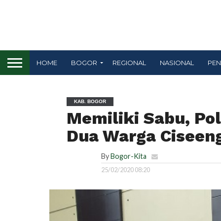
HOME
BOGOR
REGIONAL
NASIONAL
PEN
KAB. BOGOR
Memiliki Sabu, Po
Dua Warga Ciseen
By
Bogor-Kita
25/02/2020 08:20