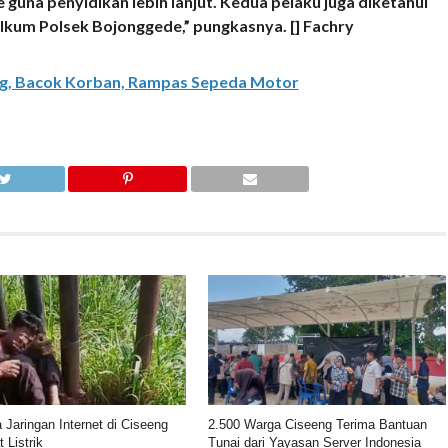
una penyidikan lebih lanjut. Kedua pelaku juga diketahui
lkum Polsek Bojonggede,” pungkasnya. [] Fachry
eng, Bacok Korban, Rampas Sepeda Motor
 Jaringan Internet di Ciseeng
2.500 Warga Ciseeng Terima Bantuan
 Listrik
Tunai dari Yayasan Server Indonesia