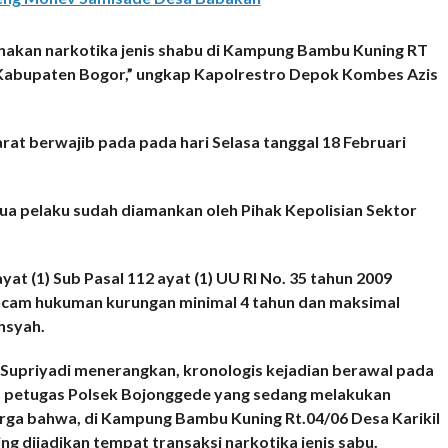
akan narkotika jenis shabu di Kampung Bambu Kuning RT
 Kabupaten Bogor,” ungkap Kapolrestro Depok Kombes Azis
rat berwajib pada pada hari Selasa tanggal 18 Februari
ua pelaku sudah diamankan oleh Pihak Kepolisian Sektor
t (1) Sub Pasal 112 ayat (1) UU RI No. 35 tahun 2009
ncam hukuman kurungan minimal 4 tahun dan maksimal
nsyah.
upriyadi menerangkan, kronologis kejadian berawal pada
IB petugas Polsek Bojonggede yang sedang melakukan
rga bahwa, di Kampung Bambu Kuning Rt.04/06 Desa Karikil
 dijadikan tempat transaksi narkotika jenis sabu.