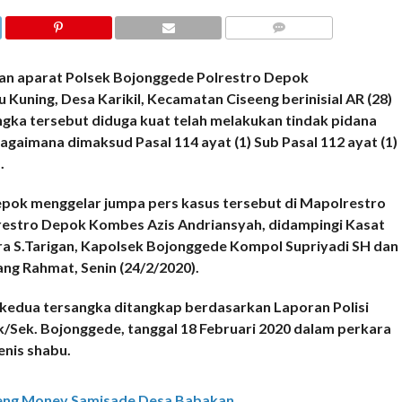
COMMENTS
 aparat Polsek Bojonggede Polrestro Depok
ing, Desa Karikil, Kecamatan Ciseeng berinisial AR (28)
ngka tersebut diduga kuat telah melakukan tindak pidana
gaimana dimaksud Pasal 114 ayat (1) Sub Pasal 112 ayat (1)
.
 Depok menggelar jumpa pers kasus tersebut di Mapolrestro
restro Depok Kombes Azis Andriansyah, didampingi Kasat
a S.Tarigan, Kapolsek Bojonggede Kompol Supriyadi SH dan
ng Rahmat, Senin (24/2/2020).
 kedua tersangka ditangkap berdasarkan Laporan Polisi
/Sek. Bojonggede, tanggal 18 Februari 2020 dalam perkara
enis shabu.
eng Monev Samisade Desa Babakan