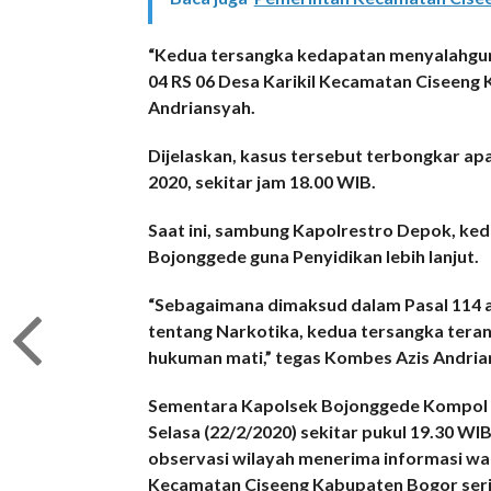
“Kedua tersangka kedapatan menyalahgun
04 RS 06 Desa Karikil Kecamatan Ciseeng
Andriansyah.
Dijelaskan, kasus tersebut terbongkar apa
2020, sekitar jam 18.00 WIB.
Saat ini, sambung Kapolrestro Depok, ked
Bojonggede guna Penyidikan lebih lanjut.
“Sebagaimana dimaksud dalam Pasal 114 aya
tentang Narkotika, kedua tersangka tera
hukuman mati,” tegas Kombes Azis Andria
Sementara Kapolsek Bojonggede Kompol S
Selasa (22/2/2020) sekitar pukul 19.30 W
observasi wilayah menerima informasi wa
Kecamatan Ciseeng Kabupaten Bogor sering