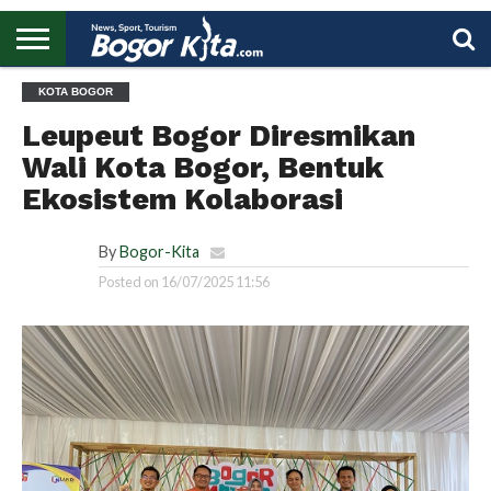
HOME
KOTA BOGOR
BOGOR
REGIONAL
NASIONAL
PENDIDIKAN
WISATA
OLAHRAGA
LAPORAN
PROFIL
UTAMA
Leupeut Bogor Diresmikan
Wali Kota Bogor, Bentuk
Ekosistem Kolaborasi
By
Bogor-Kita
Posted on
16/07/2025 11:56