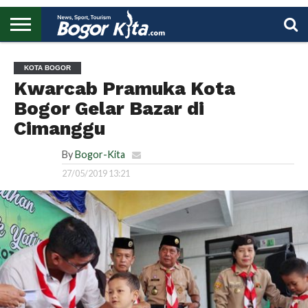
HOME
BOGOR
REGIONAL
NASIONAL
PENDIDIKAN
WISATA
OLAHRAGA
LAPORAN
PROFIL
UTAMA
KOTA BOGOR
Kwarcab Pramuka Kota
Bogor Gelar Bazar di
Cimanggu
By
Bogor-Kita
27/05/2019 13:21