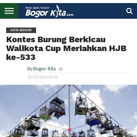
HOME
BOGOR
REGIONAL
NASIONAL
PENDIDIKAN
WISATA
OLAHRAGA
LAPORAN
PROFIL
UTAMA
KOTA BOGOR
Kontes Burung Berkicau
Walikota Cup Meriahkan HJB
ke-533
By
Bogor-Kita
25/05/2015 16:58