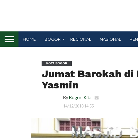
HOME
BOGOR
REGIONAL
NASIONAL
PEN
KOTA BOGOR
Jumat Barokah di
Yasmin
By
Bogor-Kita
14/12/2018 14:55