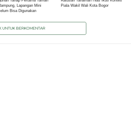
unan Tahap Pertama Taman
Ratusan Tanaman Hias Ikuti Kontes
Rampung, Lapangan Mini
Piala Wakil Wali Kota Bogor
elum Bisa Digunakan
IK UNTUK BERKOMENTAR