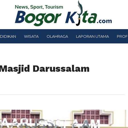
DIDIKAN
WISATA
OLAHRAGA
LAPORAN UTAMA
PROF
 Masjid Darussalam