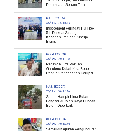
STI Kota Bogor, Siap Perluas
Pembinaan Senam Tera
KAB. BOGOR
05/08/2026 18:39
Indocement Peringati HUT ke-
51, Perkuat Strategi
Keberlanjutan dan Kinerja
Bisnis
KOTA BOGOR
05/08/2026 17:46
Perumda Tirta Pakuan
Gandeng Kejari Kota Bogor
Perkuat Pencegahan Korupsi
KAB. BOGOR
05/08/2026 17:34
Sudah Hampir Lima Bulan,
Longsor di Jalan Raya Puncak
Belum Diperbaiki
KOTA BOGOR
05/08/2026 16:39
Samsudin Ajukan Pengunduran