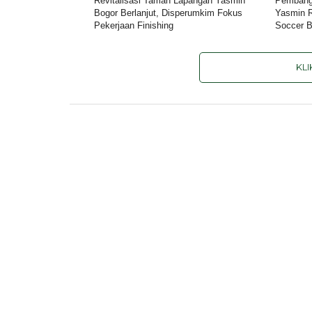
Revitalisasi Taman Lapangan Yasmin
Pembang
Bogor Berlanjut, Disperumkim Fokus
Yasmin 
Pekerjaan Finishing
Soccer B
KL