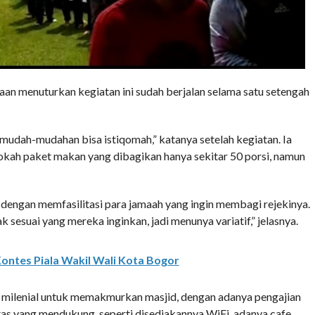
an menuturkan kegiatan ini sudah berjalan selama satu setengah
 mudah-mudahan bisa istiqomah,” katanya setelah kegiatan. Ia
ah paket makan yang dibagikan hanya sekitar 50 porsi, namun
dengan memfasilitasi para jamaah yang ingin membagi rejekinya.
esuai yang mereka inginkan, jadi menunya variatif,” jelasnya.
ontes Piala Wakil Wali Kota Bogor
milenial untuk memakmurkan masjid, dengan adanya pengajian
itas yang mendukung, seperti disediakannya WiFi, adanya cafe