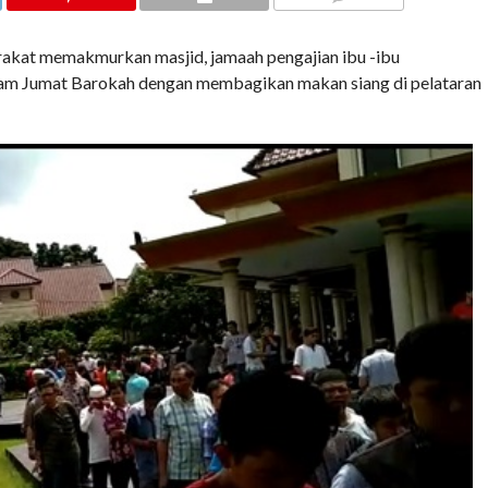
COMMENTS
at memakmurkan masjid, jamaah pengajian ibu -ibu
ram Jumat Barokah dengan membagikan makan siang di pelataran