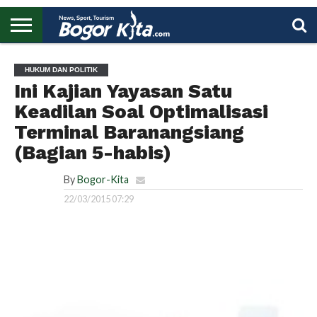
HOME
BOGOR
REGIONAL
NASIONAL
PENDIDIKAN
WISATA
OLAHRAGA
LAPORAN
PROFIL
UTAMA
HUKUM DAN POLITIK
Ini Kajian Yayasan Satu
Keadilan Soal Optimalisasi
Terminal Baranangsiang
(Bagian 5-habis)
By
Bogor-Kita
22/03/2015 07:29