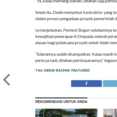
“Ya, kalau memang bandel, ditahan saja pemba
Selain itu, Dedie menyebut kontraktor yang t
dalam proses pengadaan proyek pemerintah d
Ia menjelaskan, Pemkot Bogor sebelumnya te
kewajiban penerapan K3 kepada seluruh peran
alasan bagi pelaksana proyek untuk tidak mem
“Edarannya sudah disampaikan. Kalau masih ban
perlu ya tadi, ditahan pembayarannya,” tegasny
TAG
DEDIE-RACHIM
,
FEATURED
REKOMENDASI UNTUK ANDA