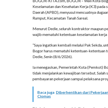
BOGOR-KITA.com, BOGOR – Wali Kota Bogor,
Keselamatan dan Kesehatan Kerja (K3) pada s
Daerah (APBD), menyusul mencuatnya dugaan
Rumput, Kecamatan Tanah Sareal.
Menurut Dedie, seluruh kontraktor maupun p
wajib mematuhi ketentuan keselamatan kerja
“Saya ingatkan kembali melalui Pak Sekda, u
Bogor harus mematuhi ketentuan-ketentuan te
Dedie, Senin (8/6/2026).
Ia menegaskan, Pemerintah Kota (Pemkot) Bo
tidak menjalankan kewajiban tersebut. Salah 
pembayaran pekerjaan sampai pelaksana proy
Baca juga
Diberhentikan dari Pekerjaan
Ciomas