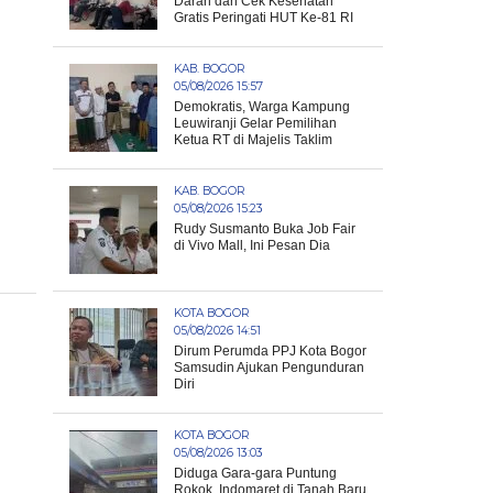
Darah dan Cek Kesehatan
Gratis Peringati HUT Ke-81 RI
KAB. BOGOR
05/08/2026 15:57
Demokratis, Warga Kampung
Leuwiranji Gelar Pemilihan
Ketua RT di Majelis Taklim
KAB. BOGOR
05/08/2026 15:23
Rudy Susmanto Buka Job Fair
di Vivo Mall, Ini Pesan Dia
KOTA BOGOR
05/08/2026 14:51
Dirum Perumda PPJ Kota Bogor
Samsudin Ajukan Pengunduran
Diri
KOTA BOGOR
05/08/2026 13:03
Diduga Gara-gara Puntung
Rokok, Indomaret di Tanah Baru