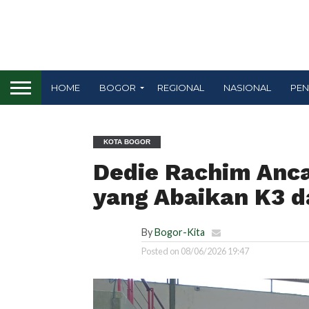
HOME
BOGOR
REGIONAL
NASIONAL
PEN
KOTA BOGOR
Dedie Rachim Anca
yang Abaikan K3 
By
Bogor-Kita
Posted on
08/06/2026 19:47