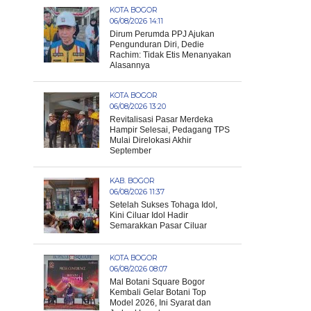
KOTA BOGOR
06/08/2026 14:11
Dirum Perumda PPJ Ajukan
Pengunduran Diri, Dedie
Rachim: Tidak Etis Menanyakan
Alasannya
KOTA BOGOR
06/08/2026 13:20
Revitalisasi Pasar Merdeka
Hampir Selesai, Pedagang TPS
Mulai Direlokasi Akhir
September
KAB. BOGOR
06/08/2026 11:37
Setelah Sukses Tohaga Idol,
Kini Ciluar Idol Hadir
Semarakkan Pasar Ciluar
KOTA BOGOR
06/08/2026 08:07
Mal Botani Square Bogor
Kembali Gelar Botani Top
Model 2026, Ini Syarat dan