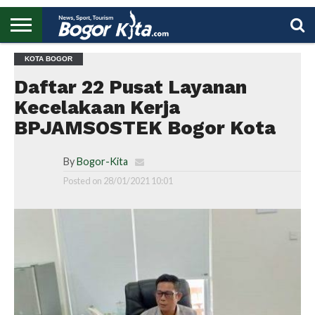
HOME
KOTA BOGOR
BOGOR
REGIONAL
NASIONAL
PENDIDIKAN
WISATA
OLAHRAGA
LAPORAN
PROFIL
UTAMA
Daftar 22 Pusat Layanan
Kecelakaan Kerja
BPJAMSOSTEK Bogor Kota
By
Bogor-Kita
Posted on
28/01/2021 10:01