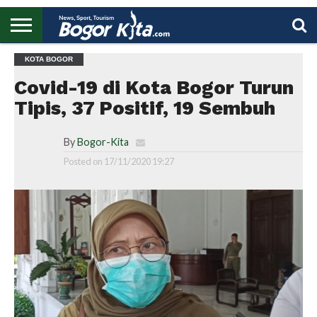
HOME
KOTA BOGOR
BOGOR
REGIONAL
NASIONAL
PENDIDIKAN
WISATA
OLAHRAGA
LAPORAN
PROFIL
UTAMA
Covid-19 di Kota Bogor Turun
Tipis, 37 Positif, 19 Sembuh
By
Bogor-Kita
Posted on
17/11/2020 19:27