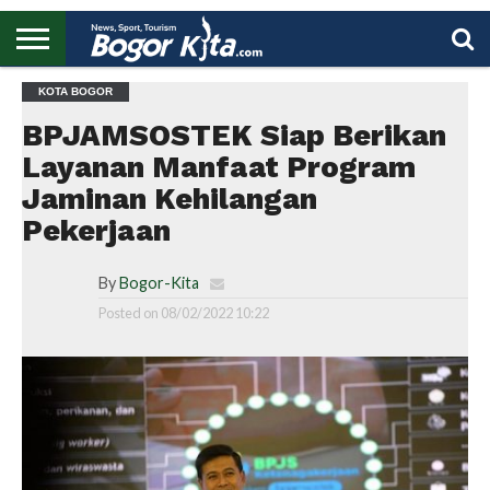
HOME
KOTA BOGOR
BOGOR
REGIONAL
NASIONAL
PENDIDIKAN
WISATA
OLAHRAGA
LAPORAN
PROFIL
UTAMA
BPJAMSOSTEK Siap Berikan
Layanan Manfaat Program
Jaminan Kehilangan
Pekerjaan
By
Bogor-Kita
Posted on
08/02/2022 10:22