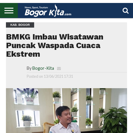
HOME
KAB. BOGOR
BOGOR
REGIONAL
NASIONAL
PENDIDIKAN
WISATA
OLAHRAGA
LAPORAN
PROFIL
UTAMA
BMKG Imbau Wisatawan
Puncak Waspada Cuaca
Ekstrem
By
Bogor-Kita
Posted on
13/06/2021 17:31