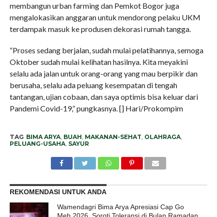
membangun urban farming dan Pemkot Bogor juga
mengalokasikan anggaran untuk mendorong pelaku UKM
terdampak masuk ke produsen dekorasi rumah tangga.
“Proses sedang berjalan, sudah mulai pelatihannya, semoga
Oktober sudah mulai kelihatan hasilnya. Kita meyakini
selalu ada jalan untuk orang-orang yang mau berpikir dan
berusaha, selalu ada peluang kesempatan di tengah
tantangan, ujian cobaan, dan saya optimis bisa keluar dari
Pandemi Covid-19,” pungkasnya. [] Hari/Prokompim
TAG
BIMA ARYA
,
BUAH
,
MAKANAN-SEHAT
,
OLAHRAGA
,
PELUANG-USAHA
,
SAYUR
REKOMENDASI UNTUK ANDA
Wamendagri Bima Arya Apresiasi Cap Go
Meh 2026, Soroti Toleransi di Bulan Ramadan