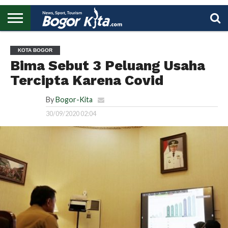
HOME
BOGOR
REGIONAL
NASIONAL
PENDIDIKAN
WISATA
OLAHRAGA
LAPORAN
PROFIL
UTAMA
KOTA BOGOR
Bima Sebut 3 Peluang Usaha
Tercipta Karena Covid
By
Bogor-Kita
30/09/2020 02:04