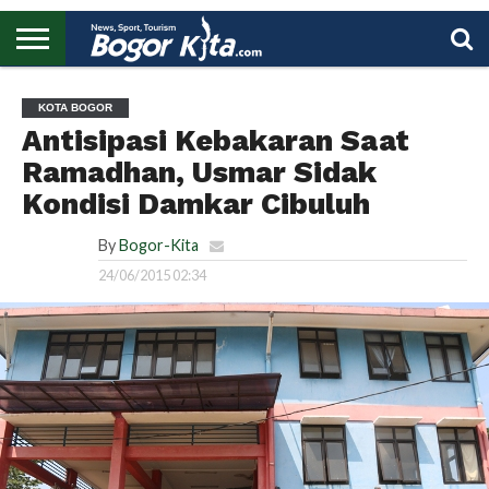
HOME
BOGOR
REGIONAL
NASIONAL
PENDIDIKAN
WISATA
OLAHRAGA
LAPORAN
PROFIL
UTAMA
KOTA BOGOR
Antisipasi Kebakaran Saat
Ramadhan, Usmar Sidak
Kondisi Damkar Cibuluh
By
Bogor-Kita
24/06/2015 02:34