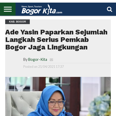
HOME
KAB. BOGOR
BOGOR
REGIONAL
NASIONAL
PENDIDIKAN
WISATA
OLAHRAGA
LAPORAN
PROFIL
UTAMA
Ade Yasin Paparkan Sejumlah
Langkah Serius Pemkab
Bogor Jaga Lingkungan
By
Bogor-Kita
Posted on
21/04/2021 17:37