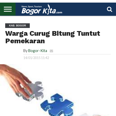
HOME
BOGOR
REGIONAL
NASIONAL
PENDIDIKAN
WISATA
OLAHRAGA
LAPORAN
PROFIL
UTAMA
KAB. BOGOR
Warga Curug Bitung Tuntut
Pemekaran
By
Bogor-Kita
14/01/2015 11:42