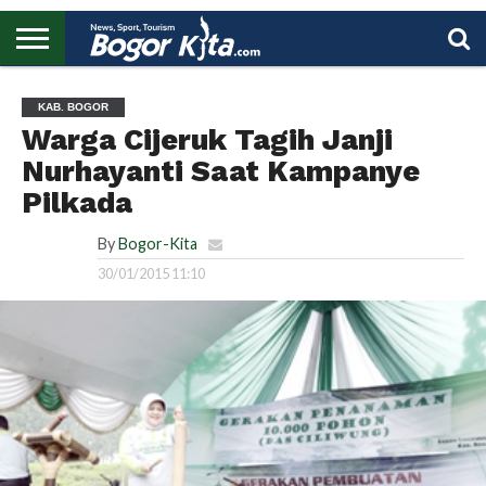
HOME
BOGOR
REGIONAL
NASIONAL
PENDIDIKAN
WISATA
OLAHRAGA
LAPORAN
PROFIL
UTAMA
KAB. BOGOR
Warga Cijeruk Tagih Janji
Nurhayanti Saat Kampanye
Pilkada
By
Bogor-Kita
30/01/2015 11:10