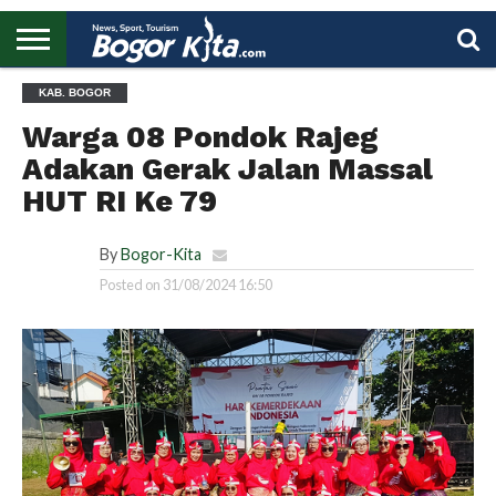
HOME
KAB. BOGOR
BOGOR
REGIONAL
NASIONAL
PENDIDIKAN
WISATA
OLAHRAGA
LAPORAN
PROFIL
UTAMA
Warga 08 Pondok Rajeg
Adakan Gerak Jalan Massal
HUT RI Ke 79
By
Bogor-Kita
Posted on
31/08/2024 16:50