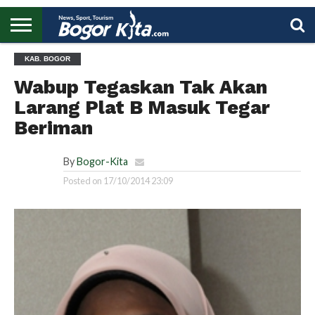
HOME
KAB. BOGOR
BOGOR
REGIONAL
NASIONAL
PENDIDIKAN
WISATA
OLAHRAGA
LAPORAN
PROFIL
UTAMA
Wabup Tegaskan Tak Akan
Larang Plat B Masuk Tegar
Beriman
By
Bogor-Kita
Posted on
17/10/2014 23:09