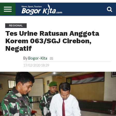
HOME
BOGOR
REGIONAL
NASIONAL
PENDIDIKAN
WISATA
OLAHRAGA
LAPORAN
PROFIL
UTAMA
REGIONAL
Tes Urine Ratusan Anggota
Korem 063/SGJ Cirebon,
Negatif
By
Bogor-Kita
17/02/2020 18:29