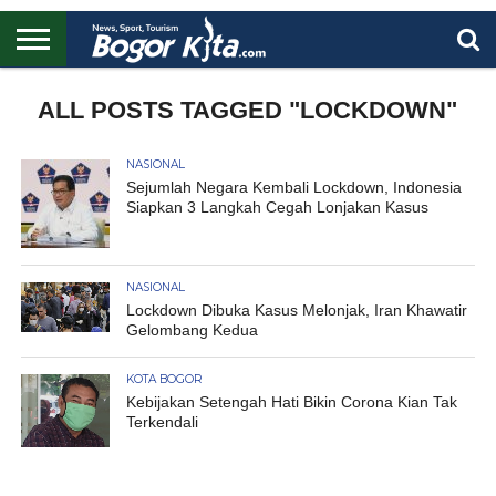
HOME
BOGOR
REGIONAL
NASIONAL
PENDIDIKAN
WISATA
OLAHRAGA
LAPORAN
PROFIL
ALL POSTS TAGGED "LOCKDOWN"
UTAMA
NASIONAL
Sejumlah Negara Kembali Lockdown, Indonesia
Siapkan 3 Langkah Cegah Lonjakan Kasus
NASIONAL
Lockdown Dibuka Kasus Melonjak, Iran Khawatir
Gelombang Kedua
KOTA BOGOR
Kebijakan Setengah Hati Bikin Corona Kian Tak
Terkendali