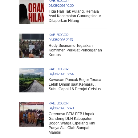
KAB. BOGOR
05/08/2026 10:00
Tiga Hari Tak Pulang, Remaja
Asal Kecamatan Gunungsindur
Dilaporkan Hilang
KAB. BOGOR
04/08/2026 21:13
Rudy Susmanto Tegaskan
Komitmen Perkuat Pencegahan
Korupsi
KAB. BOGOR
04/08/2026 17:54
Kawasan Puncak Bogor Terasa
Lebih Dingin saat Kemarau,
Suhu Capai 16 Derajat Celsius
KAB. BOGOR
04/08/2026 17:48
Greenova BEM FEB Unpak
Gandeng DLH Kabupaten
Bogor, Warga Cipelang Kini
Punya Alat Olah Sampah
Mandiri