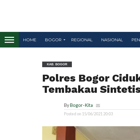
HOME
BOGOR
REGIONAL
NASIONAL
PEN
KAB. BOGOR
Polres Bogor Cidu
Tembakau Sinteti
By
Bogor-Kita
Posted on
15/06/2021 20:03